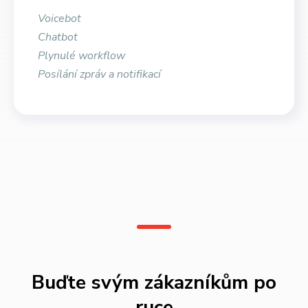
Voicebot
Chatbot
Plynulé workflow
Posílání zpráv a notifikací
Buďte svým zákazníkům po
ruce